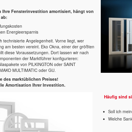
 Ihre Fensterinvestition amortisiert, hängt von
 ab:
fungskosten
igen Energieersparnis
ch technisierte Angelegenheit. Vorne liegt, wer
ng am besten vereint. Eko Okna, einer der größten
lt diese Voraussetzungen. Dort lassen wir nach
ponenten der Marktführer konfigurieren:
 Glaspakete von PILKINGTON oder SAINT
 MAKO MULTIMATIC oder GU.
te des marktüblichen Preises!
 Amortisation Ihrer Investition.
Häufig sind s
Soll ich mei
Welche Sani