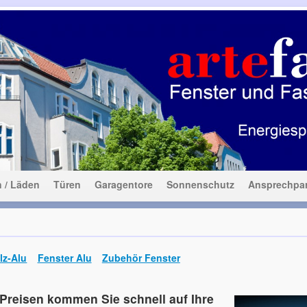
ssadenelemente
n / Läden
Türen
Garagentore
Sonnenschutz
Ansprechpar
lz-Alu
Fenster Alu
Zubehör Fenster
 Preisen kommen Sie schnell auf Ihre