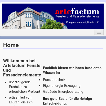
Fenster und Fassadenelemente
Energiesparen mit Durchblick
Home
Home
Fenster
Glas / Sprossen / Läden
Willkommen bei
Artefactum Fenster
Fachlich bieten wir Ihnen fundiertes
Türen
und
Wissen in:
Fassadenelemente
Garagentore
Fenstertechnik
überzeugende
Eigenenergie-Erzeugung
Produkte zu
Sonnenschutz
erfreulichen Preisen!
Gebäude-Energieberatung
Ansprechpartner
präsentiert von
Ihre gute Basis für die richtige
Leuten, die sich
Entscheidung.