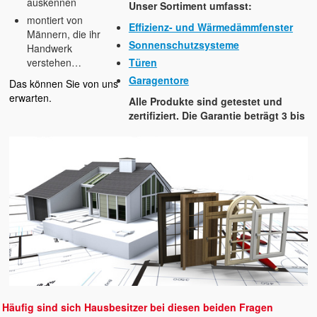
Impressum
auskennen
Unser Sortiment umfasst:
montiert von
Effizienz- und Wärmedämmfenster
AGB
Männern, die ihr
Sonnenschutzsysteme
Handwerk
verstehen…
Türen
Garagentore
Das können Sie von uns
erwarten.
Alle Produkte sind getestet und
zertifiziert. Die Garantie beträgt 3 bis
Häufig sind sich Hausbesitzer bei diesen beiden Fragen